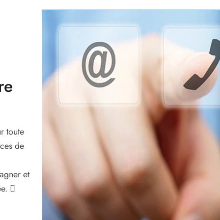
re
r toute
nces de
agner et
ée.