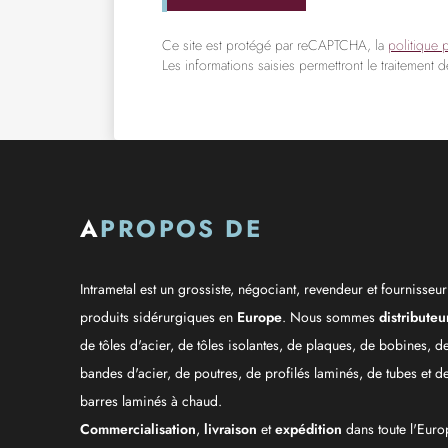
Ce site est protégé par reCAPTCHA, la
politique 
Les informations saisies permettront le traitement 
A
PROPOS DE
Intrametal est un grossiste, négociant, revendeur et fournisseu
produits sidérurgiques en
Europe
. Nous sommes
distributeu
de tôles d'acier, de tôles isolantes, de plaques, de bobines, d
bandes d'acier, de poutres, de profilés laminés, de tubes et d
barres laminés à chaud.
Commercialisation
,
livraison
et
expédition
dans toute l'Euro