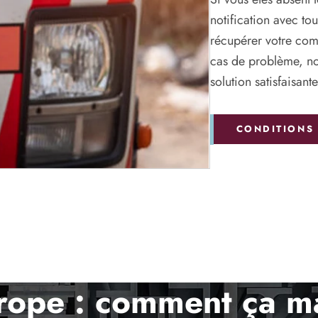
notification avec to
récupérer votre com
cas de problème, no
solution satisfaisante
CONDITIONS 
urope : comment ça m